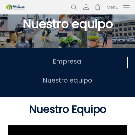
Skip
Menu
to
search
account
Nuestro equipo
main
content
Empresa
Nuestro equipo
Nuestro Equipo