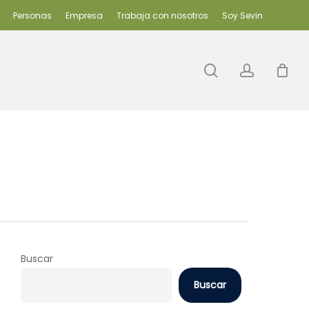
Personas
Empresa
Trabaja con nosotros
Soy Sevin
search
accoun
Buscar
Buscar