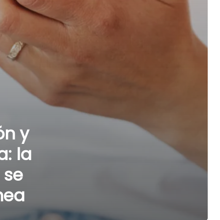
ón y
: la
 se
nea