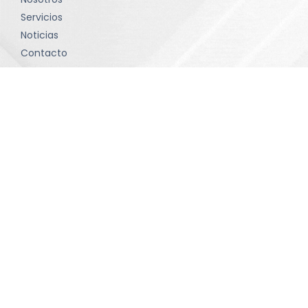
Servicios
Noticias
Contacto
Política de tratamiento de datos
Términos y condiciones
Contacto
comunicaciones@sevinltda.com
(601) 414-75 71 • Bogotá D.C
Contáctanos