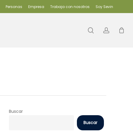
Personas
Empresa
Trabaja con nosotros
Soy Sevin
search
accoun
Buscar
Buscar