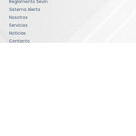
Reglamento Sevin
Sistema Alerta
Nosotros
Servicios
Noticias
Contacto
Política de tratamiento de datos
Términos y condiciones
Contacto
comunicaciones@sevinltda.com
(601) 414-75 71 • Bogotá D.C