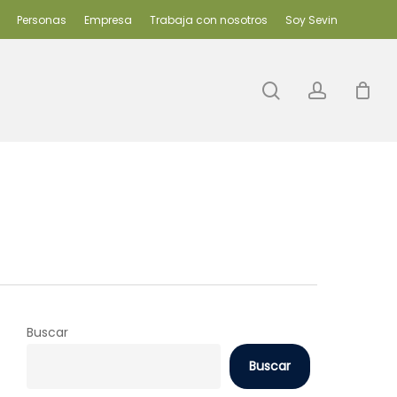
Personas
Empresa
Trabaja con nosotros
Soy Sevin
search
accoun
Buscar
Buscar