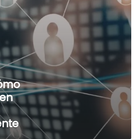
cómo
 en
ente