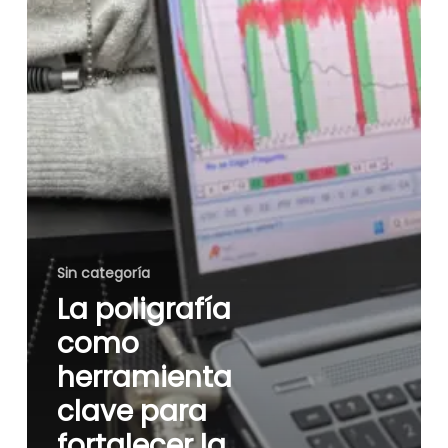
seguridad
empresarial
Sin categoría
La poligrafía
como
herramienta
clave para
fortalecer la