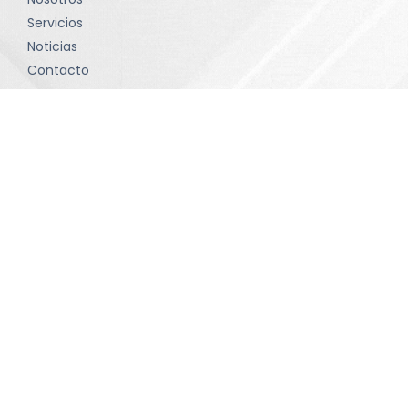
Servicios
Noticias
Contacto
Política de tratamiento de datos
Términos y condiciones
Contacto
comunicaciones@sevinltda.com
(601) 414-75 71 • Bogotá D.C
Contáctanos