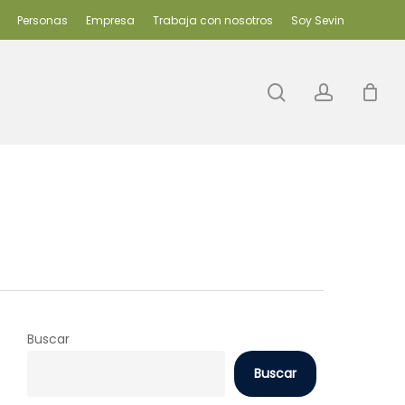
Personas
Empresa
Trabaja con nosotros
Soy Sevin
search
accoun
Buscar
Buscar