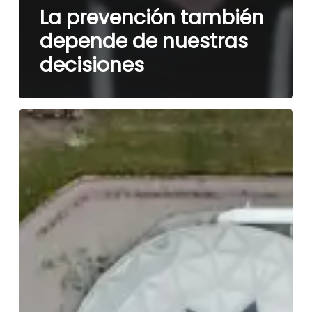
La prevención también
depende de nuestras
decisiones
Una
nueva
perspectiva
para
fortalecer
la
seguridad