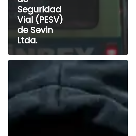
Seguridad
Vial (PESV)
de Sevin
Ltda.
La
prevención
también
depende
de
nuestras
decisiones