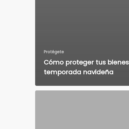
Protégete
Cómo proteger tus bienes
temporada navideña
Recomendaciones
de
seguridad
para
propiedades