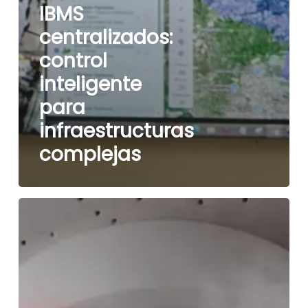
IBMS
centralizados:
control
inteligente
para
infraestructuras
complejas
Sistemas
de
detección
de
incendios
confiables