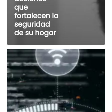
que
fortalecen la
seguridad
de su hogar
La
tecnología
que
mejora
cada
decisión
en
seguridad