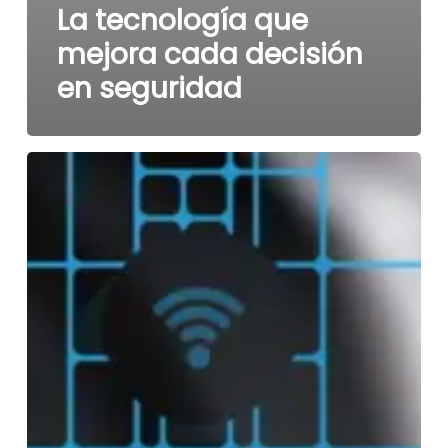
La tecnología que
mejora cada decisión
en seguridad
La
diferencia
está
en
el
respaldo
profesional