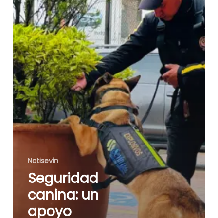
la
certificación
OEA
Notisevin
Seguridad
canina: un
apoyo