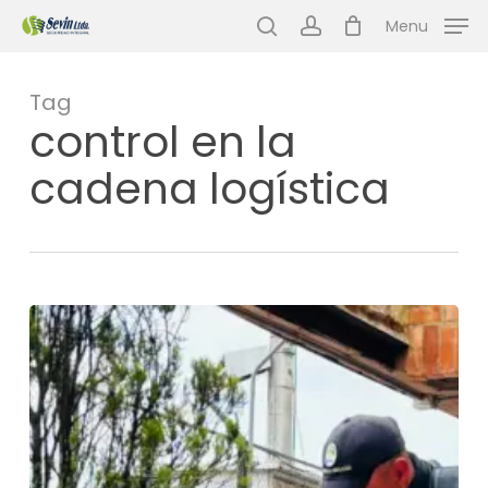
Skip
Menu
to
search
account
main
content
Tag
control en la
cadena logística
Seguridad
canina:
un
apoyo
estratégico
para