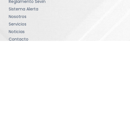
Reglamento Sevin
Sistema Alerta
Nosotros
Servicios
Noticias
Contacto
Política de tratamiento de datos
Términos y condiciones
Contacto
comunicaciones@sevinltda.com
(601) 414-75 71 • Bogotá D.C