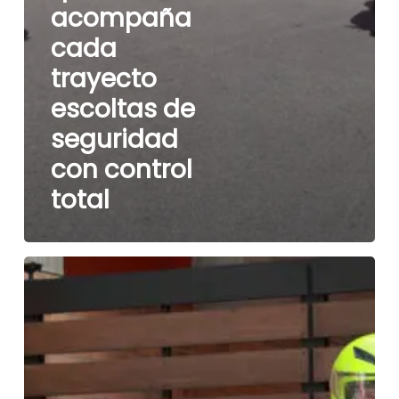
acompaña
cada
trayecto
escoltas de
seguridad
con control
total
Protección
que
acompaña
cada
trayecto
escoltas