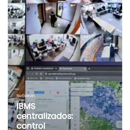
complejas
Notisevin
IBMS
centralizados:
control