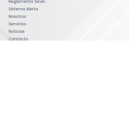
Reglamento Sevin
Sistema Alerta
Nosotros
Servicios
Noticias
Contacto
Política de tratamiento de datos
Términos y condiciones
Contacto
comunicaciones@sevinltda.com
(601) 414-75 71 • Bogotá D.C