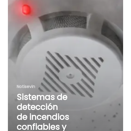
y
alineados
con
la
norma
NFPA
72
Notisevin
Sistemas de
detección
de incendios
confiables y