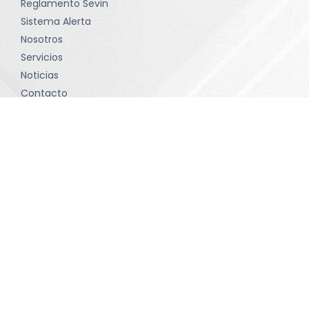
Reglamento Sevin
Sistema Alerta
Nosotros
Servicios
Noticias
Contacto
Política de tratamiento de datos
Términos y condiciones
Contacto
comunicaciones@sevinltda.com
(601) 414-75 71 • Bogotá D.C