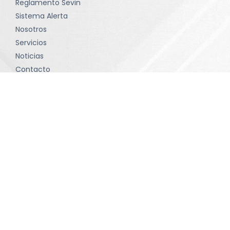
Reglamento Sevin
Sistema Alerta
Nosotros
Servicios
Noticias
Contacto
Política de tratamiento de datos
Términos y condiciones
Contacto
comunicaciones@sevinltda.com
(601) 414-75 71 • Bogotá D.C