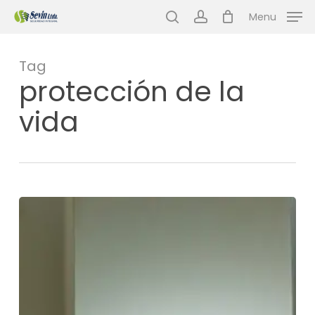
Skip
Menu
to
search
account
main
content
Tag
protección de la
vida
¿Cómo
reaccionar
ante
un
robo?
La