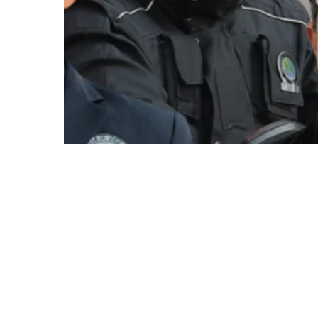
Notisevin
Conserjería y
seguridad privada: