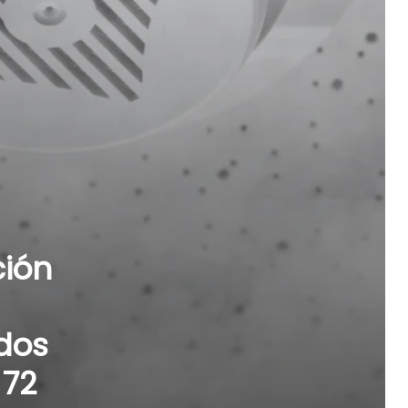
ción
ados
 72