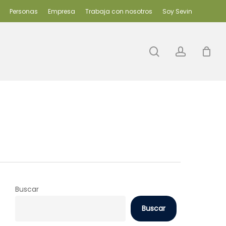
Personas
Empresa
Trabaja con nosotros
Soy Sevin
search
accoun
Buscar
Buscar