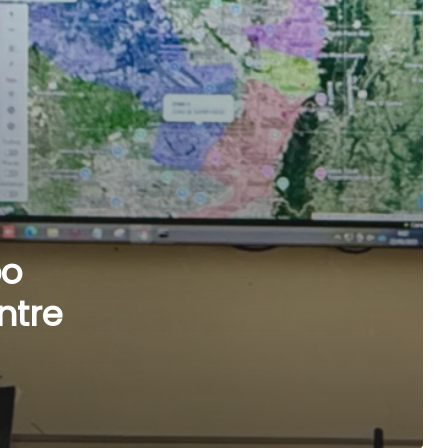
po
entre