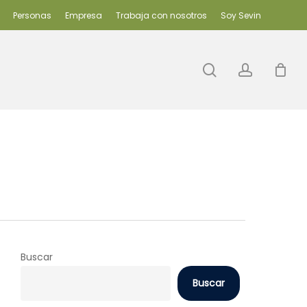
Personas
Empresa
Trabaja con nosotros
Soy Sevin
search
accoun
Buscar
Buscar