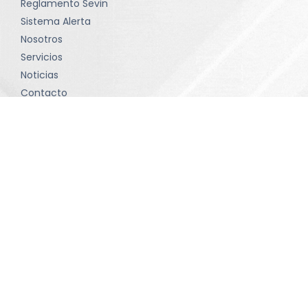
Reglamento Sevin
Sistema Alerta
Nosotros
Servicios
Noticias
Contacto
Política de tratamiento de datos
Términos y condiciones
Contacto
comunicaciones@sevinltda.com
(601) 414-75 71 • Bogotá D.C