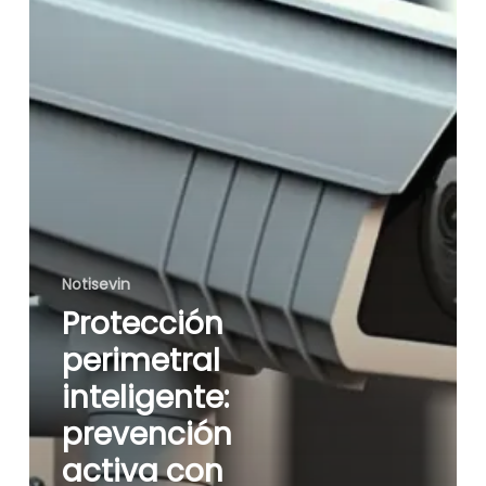
cámaras
con
inteligencia
artificial
Notisevin
Protección
perimetral
inteligente:
prevención
activa con