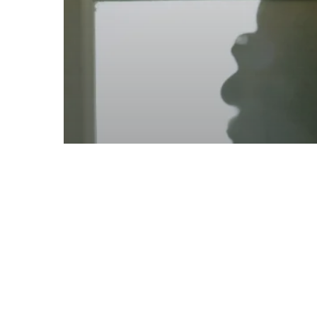
Protégete
¿Cómo reaccionar
ante un robo? La