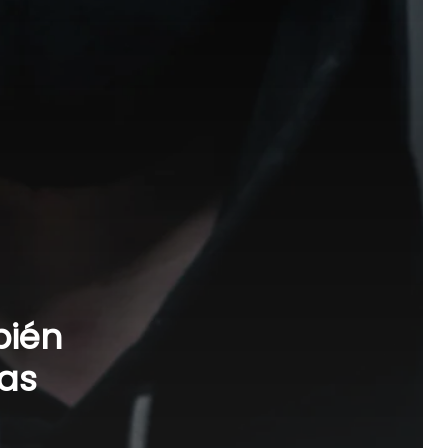
bién
as