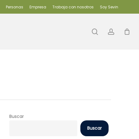
Personas
Empresa
Trabaja con nosotros
Soy Sevin
search
accoun
Buscar
Buscar