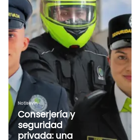
que
protege
a
tu
copropiedad
Notisevin
Conserjería y
seguridad
privada: una