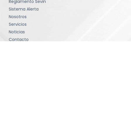
Reglamento Sevin
Sistema Alerta
Nosotros
Servicios
Noticias
Contacto
Política de tratamiento de datos
Términos y condiciones
Contacto
comunicaciones@sevinltda.com
(601) 414-75 71 • Bogotá D.C