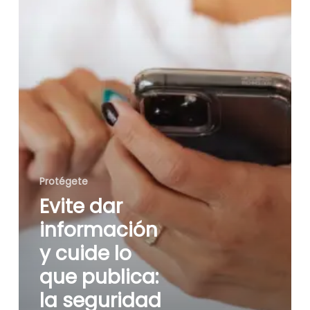
que
publica:
la
seguridad
también
se
protege
fuera
de
línea
Protégete
Evite dar
información
y cuide lo
que publica:
la seguridad