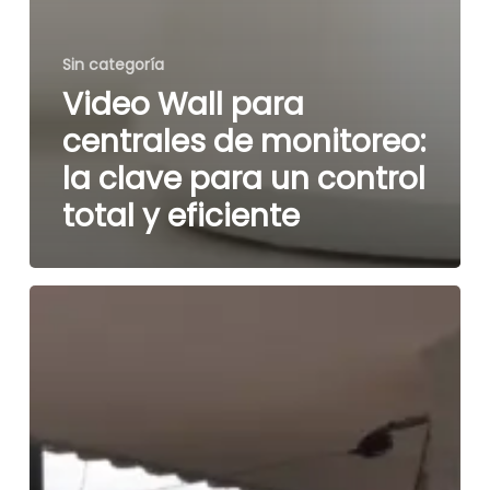
Sin categoría
Video Wall para
centrales de monitoreo:
la clave para un control
total y eficiente
Automatización
inteligente
en
edificios
de
baja
densidad: