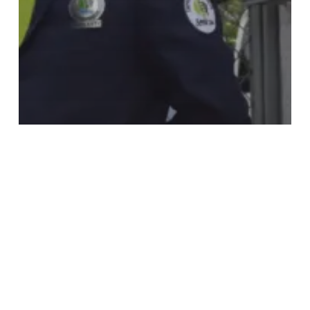
Notisevin
Automatización
inteligente en edificios
de baja densidad: una
alternativa eficiente
para optimizar la
vigilancia