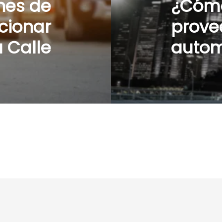
nes de
¿Cómo
cionar
prove
a Calle
automa