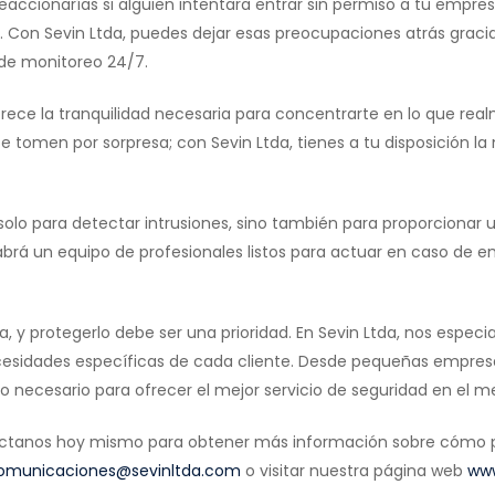
ccionarías si alguien intentara entrar sin permiso a tu empres
do. Con Sevin Ltda, puedes dejar esas preocupaciones atrás grac
 de monitoreo 24/7.
rece la tranquilidad necesaria para concentrarte en lo que rea
e tomen por sorpresa; con Sevin Ltda, tienes a tu disposición l
olo para detectar intrusiones, sino también para proporcionar 
brá un equipo de profesionales listos para actuar en caso de e
va, y protegerlo debe ser una prioridad. En Sevin Ltda, nos espec
ecesidades específicas de cada cliente. Desde pequeñas empres
o necesario para ofrecer el mejor servicio de seguridad en el m
ntáctanos hoy mismo para obtener más información sobre cómo
omunicaciones@sevinltda.com
o visitar nuestra página web
www