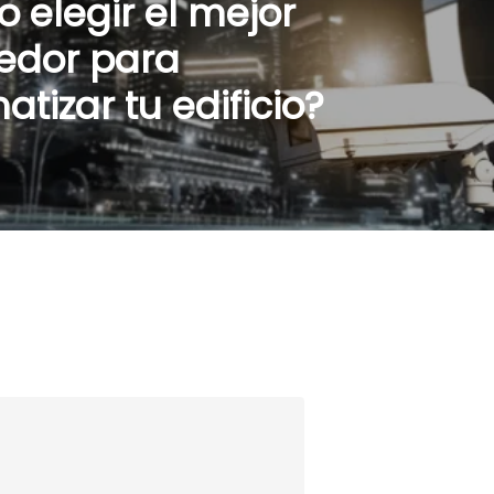
 elegir el mejor
edor para
tizar tu edificio?