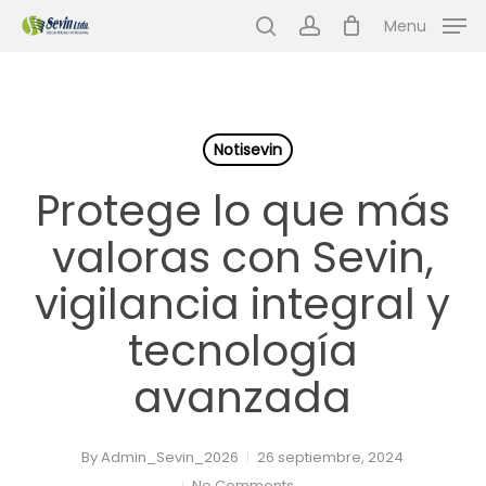
Skip
Menu
to
search
account
main
content
Notisevin
Protege lo que más
valoras con Sevin,
vigilancia integral y
tecnología
avanzada
By
Admin_Sevin_2026
26 septiembre, 2024
No Comments