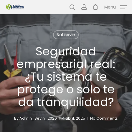
Skip
Menu
to
search
account
main
content
Notisevin
Seguridad
empresarial real:
¿Tu sistema te
protege o solo te
da tranquilidad?
By
Admin_Sevin_2026
4 abril, 2025
No Comments