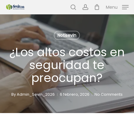
Skip
Menu
to
search
account
main
content
Notisevin
¿Los altos costos en
seguridad te
preocupan?
By
Admin_Sevin_2026
6 febrero, 2026
No Comments