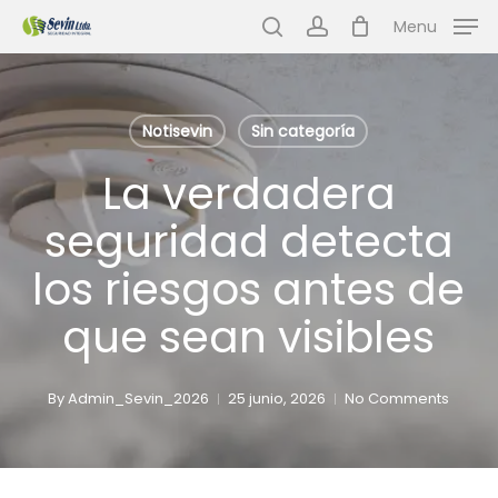
Skip
Menu
to
search
account
main
content
Notisevin
Sin categoría
La verdadera
seguridad detecta
los riesgos antes de
que sean visibles
By
Admin_Sevin_2026
25 junio, 2026
No Comments