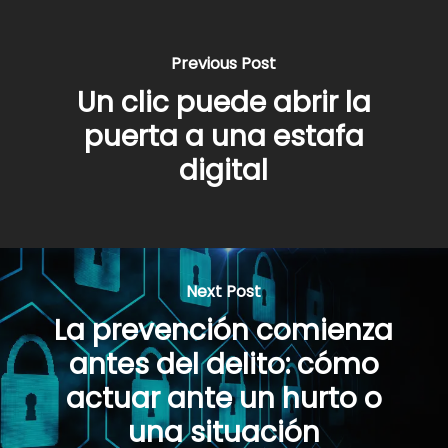
Previous Post
Un clic puede abrir la
puerta a una estafa
digital
Next Post
La prevención comienza
antes del delito: cómo
actuar ante un hurto o
una situación