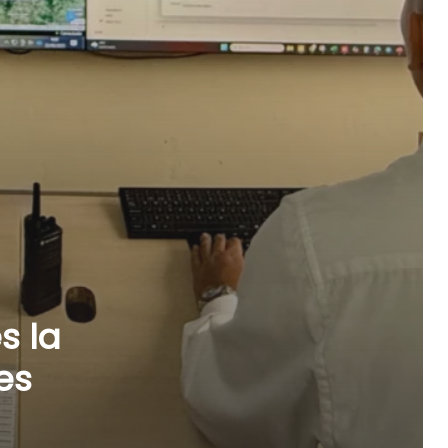
s la
es