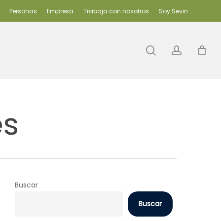
Personas
Empresa
Trabaja con nosotros
Soy Sevin
search
accoun
es
Buscar
Buscar