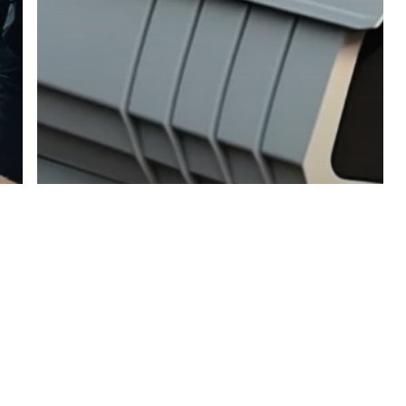
Notisevin
Protección
perimetral
inteligente:
prevención activa