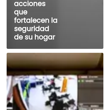
acciones
que
fortalecen la
seguridad
de su hogar
¿De
qué
sirve
un
edificio
inteligente
si
no
tiene