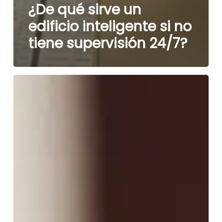
¿De qué sirve un
edificio inteligente si no
tiene supervisión 24/7?
La
tranquilidad
no
es
suerte:
Es
estrategia
y
decisiones
inteligentes