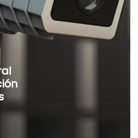
ral
ción
s